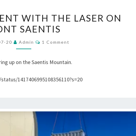
FIRST
MENT WITH THE LASER ON
EXPERIMENT
NT SAENTIS
WITH
THE
Comments
07-20
Admin
1 Comment
LASER
ON
iring up on the Saentis Mountain.
MONT
SAENTIS
/status/1417406995108356110?s=20