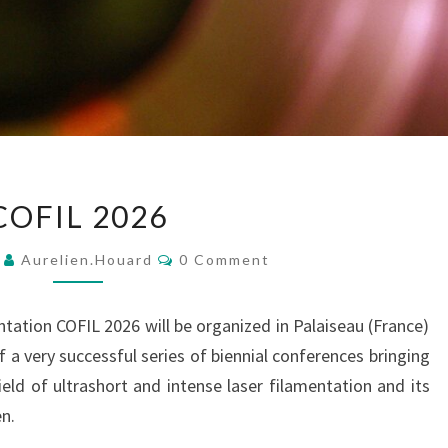
COFIL
COFIL 2026
2026
Comments
9
Aurelien.houard
0 Comment
tation COFIL 2026 will be organized in Palaiseau (France)
 a very successful series of biennial conferences bringing
ield of ultrashort and intense laser filamentation and its
en.