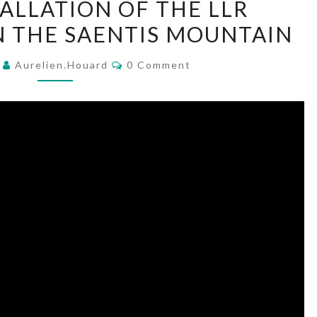
TALLATION OF THE LLR
INSTALLATION
 THE SAENTIS MOUNTAIN
OF
THE
Comments
9
Aurelien.houard
0 Comment
LLR
EXPERIMENT
ON
THE
SAENTIS
MOUNTAIN