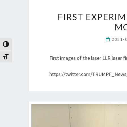
FIRST EXPERI
MO
2021-
Toggle High Contrast
First images of the laser LLR laser f
Toggle Font size
https://twitter.com/TRUMPF_News